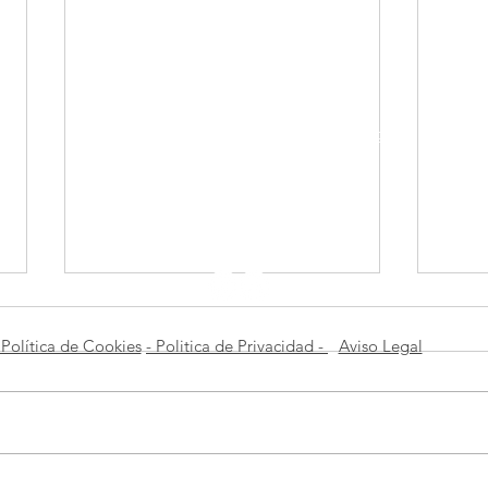
Federación Castellano Manchega de Fotografía
© 2022
comunicacionfcmf@gmail.com
info@fcmf.es
Política de Cookies
- Politica de Privacidad -
Aviso Legal
DON
EXPOSICIÓN SERIE