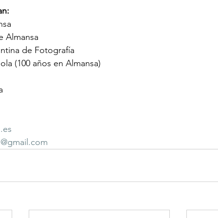
an:
nsa
e Almansa
ntina de Fotografía
ola (100 años en Almansa)
a
.es
a@gmail.com