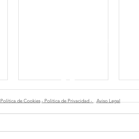
Federación Castellano Manchega de Fotografía
© 2022
comunicacionfcmf@gmail.com
info@fcmf.es
Política de Cookies
- Politica de Privacidad -
Aviso Legal
DON