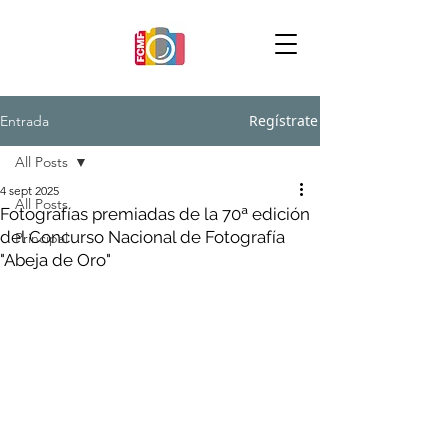
Regístrate
Entrada
All Posts
4 sept 2025
All Posts
Fotografías premiadas de la 70ª edición
del Concurso Nacional de Fotografía
Principal
"Abeja de Oro"