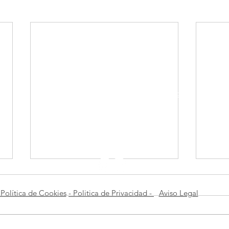
Federación Castellano Manchega de Fotografía
© 2022
comunicacionfcmf@gmail.com
info@fcmf.es
Política de Cookies
- Politica de Privacidad -
Aviso Legal